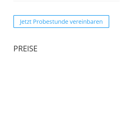
Jetzt Probestunde vereinbaren
PREISE
E1 Pro
monatlich
€
145,-
Einzelunterricht
Kategorie: Gesang
45 Minuten pro Woche