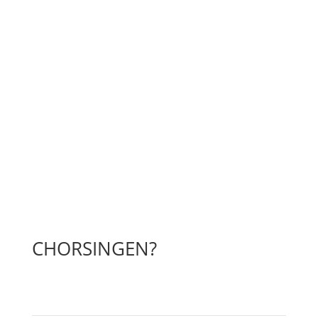
✓ Anfänger
✓ Fortgeschrittene
✓ Professional
CHORSINGEN?