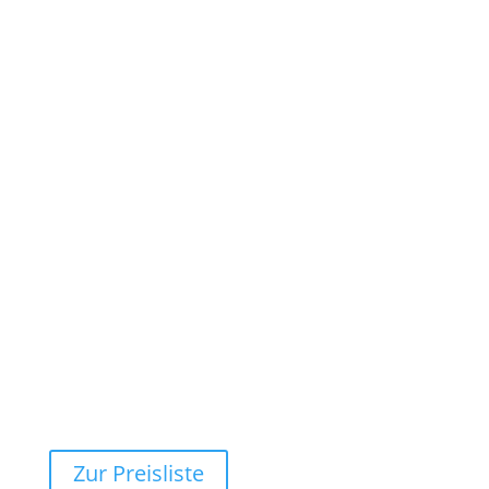
monatlich
€
102,-
Einzelunterricht
Kategorie: Profi
30 Minuten pro Woche
E3 Pro
monatlich
€
80,-
Einzelunterricht
Kategorie: Profi
45 Minuten 14-tägig
Zur Preisliste