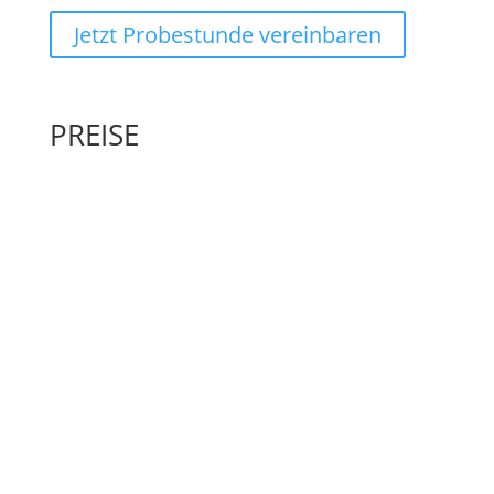
Jetzt Probestunde vereinbaren
PREISE
E1 Pro
monatlich
€
145,-
Einzelunterricht
Kategorie: Profi
45 Minuten pro Woche
E2 Pro